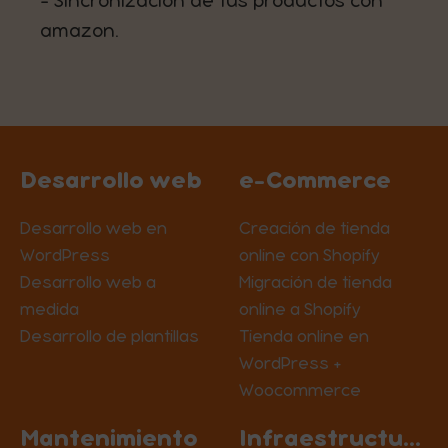
- Sincronización de tus productos con
amazon.
Desarrollo web
e-Commerce
Desarrollo web en
Creación de tienda
WordPress
online con Shopify
Desarrollo web a
Migración de tienda
medida
online a Shopify
Desarrollo de plantillas
Tienda online en
WordPress +
Woocommerce
Mantenimiento
Infraestructura