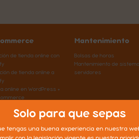
Commerce
Mantenimiento
ión de tienda online con
Bolsas de horas
fy
Mantenimiento de sistema
ción de tienda online a
servidores
fy
a online en WordPress +
commerce
Solo para que sepas
e tengas una buena experiencia en nuestra we
mplir con la legislación vigente es nuestra priorid