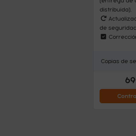
(entrega de 
distribuida).
Actualiza
de seguridad
Correcció
Copias de se
69
Contr