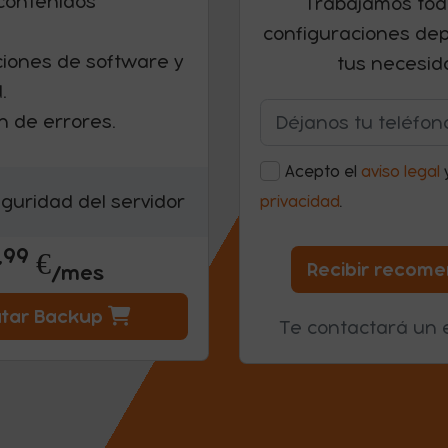
contenidos
Trabajamos todo
configuraciones de
ciones de software y
tus necesid
.
n de errores.
Acepto el
aviso legal
guridad del servidor
privacidad
.
,99
69 euros con 99 céntimo
€
Recibir recom
/mes
atar Backup
Te contactará un e