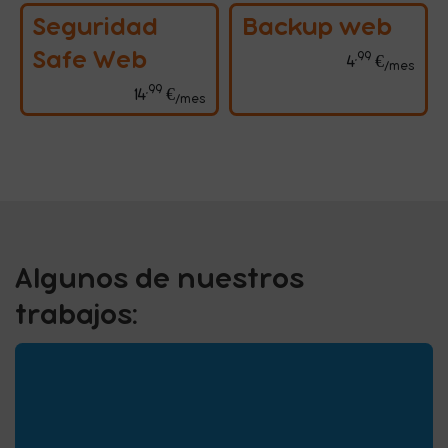
Seguridad
Backup web
Safe Web
,99
4 eu
4
€
/mes
,99
14 euros con 99 céntimos al me
14
€
/mes
Algunos de nuestros
trabajos: