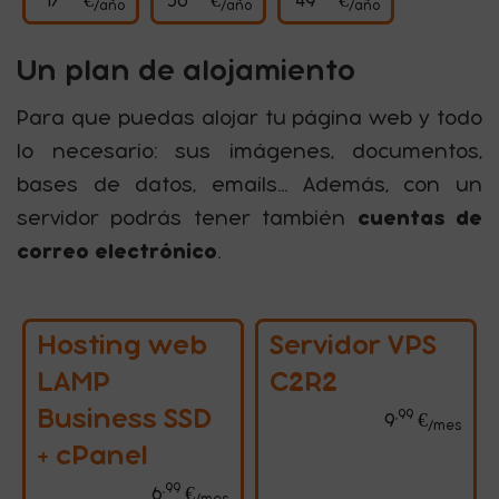
17
€
36
€
49
€
/año
/año
/año
Un plan de alojamiento
Para que puedas alojar tu página web y todo
lo necesario: sus imágenes, documentos,
bases de datos, emails... Además, con un
cuentas de
servidor podrás tener también
correo electrónico
.
Hosting web
Servidor VPS
LAMP
C2R2
Business SSD
,99
9 eu
9
€
/mes
+ cPanel
,99
6 euros con 99 céntimos al me
6
€