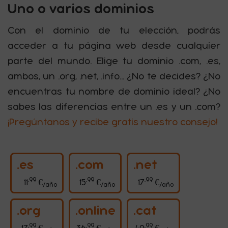
Uno o varios dominios
Con el dominio de tu elección, podrás
acceder a tu página web desde cualquier
parte del mundo. Elige tu dominio .com, .es,
ambos, un .org, .net, .info... ¿No te decides? ¿No
encuentras tu nombre de dominio ideal? ¿No
sabes las diferencias entre un .es y un .com?
¡Pregúntanos y recibe gratis nuestro consejo!
.es
.com
.net
,99
,99
,99
11 euros con 99 céntimos al año
15 euros con 99 céntimos al 
17 euros con 
11
€
15
€
17
€
/año
/año
/año
.org
.online
.cat
,99
,99
,99
17 euros con 99 céntimos al año
36 euros con 99 céntimos al
49 euros con 